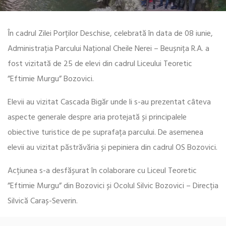
În cadrul Zilei Porților Deschise, celebrată în data de 08 iunie,
Administrația Parcului Național Cheile Nerei – Beușnița R.A. a
fost vizitată de 25 de elevi din cadrul Liceului Teoretic
”Eftimie Murgu” Bozovici.
Elevii au vizitat Cascada Bigăr unde li s-au prezentat câteva
aspecte generale despre aria protejată și principalele
obiective turistice de pe suprafața parcului. De asemenea
elevii au vizitat păstrăvăria și pepiniera din cadrul OS Bozovici.
Acțiunea s-a desfășurat în colaborare cu Liceul Teoretic
”Eftimie Murgu” din Bozovici și Ocolul Silvic Bozovici – Direcția
Silvică Caraș-Severin.