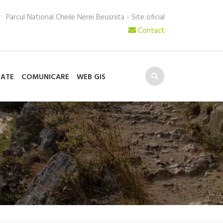
Parcul National Cheile Nerei Beusnita - Site oficial
Contact
TATE
COMUNICARE
WEB GIS