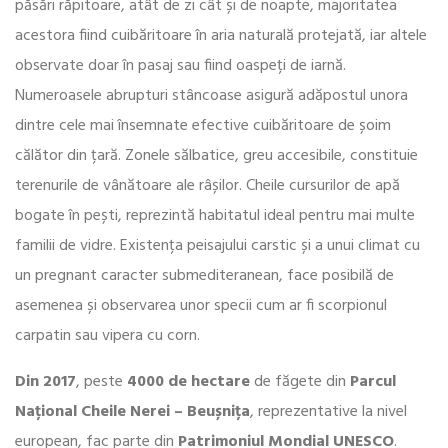
păsări răpitoare, atât de zi cât și de noapte, majoritatea
acestora fiind cuibăritoare în aria naturală protejată, iar altele
observate doar în pasaj sau fiind oaspeți de iarnă.
Numeroasele abrupturi stâncoase asigură adăpostul unora
dintre cele mai însemnate efective cuibăritoare de șoim
călător din țară. Zonele sălbatice, greu accesibile, constituie
terenurile de vânătoare ale râșilor. Cheile cursurilor de apă
bogate în pești, reprezintă habitatul ideal pentru mai multe
familii de vidre. Existența peisajului carstic și a unui climat cu
un pregnant caracter submediteranean, face posibilă de
asemenea și observarea unor specii cum ar fi scorpionul
carpatin sau vipera cu corn.
Din 2017
, peste
4000 de hectare
de făgete din
Parcul
Național Cheile Nerei – Beușnița
, reprezentative la nivel
european, fac parte din
Patrimoniul Mondial UNESCO
.