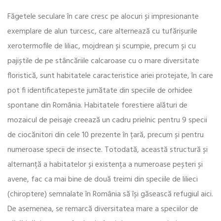
Făgetele seculare în care cresc pe alocuri și impresionante
exemplare de alun turcesc, care alternează cu tufărișurile
xerotermofile de liliac, mojdrean și scumpie, precum și cu
pajiștile de pe stâncăriile calcaroase cu o mare diversitate
floristică, sunt habitatele caracteristice ariei protejate, în care
pot fi identificatepeste jumătate din speciile de orhidee
spontane din România. Habitatele forestiere alături de
mozaicul de peisaje creează un cadru prielnic pentru 9 specii
de ciocănitori din cele 10 prezente în țară, precum și pentru
numeroase specii de insecte. Totodată, această structură și
alternanță a habitatelor și existența a numeroase peșteri și
avene, fac ca mai bine de două treimi din speciile de lilieci
(chiroptere) semnalate în România să își găsească refugiul aici.
De asemenea, se remarcă diversitatea mare a speciilor de