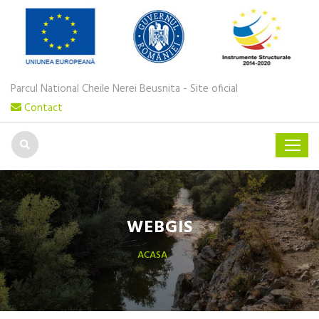
Parcul National Cheile Nerei Beusnita - Site oficial
Contact
WEBGIS
ACASA