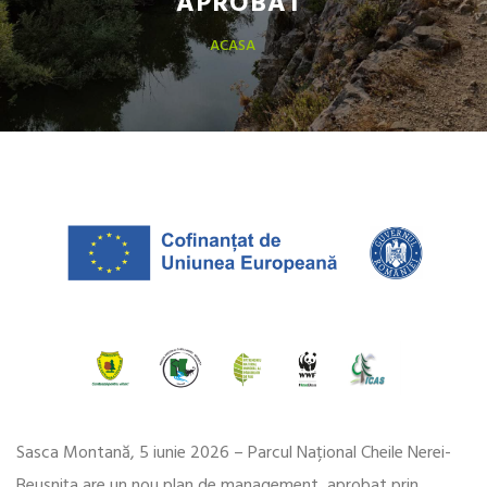
APROBAT
ACASA
Sasca Montană, 5 iunie 2026 – Parcul Național Cheile Nerei-
Beușnița are un nou plan de management, aprobat prin