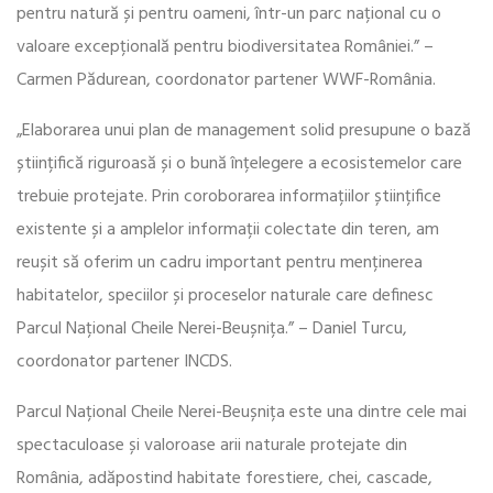
pentru natură și pentru oameni, într-un parc național cu o
valoare excepțională pentru biodiversitatea României.” –
Carmen Pădurean, coordonator partener WWF-România.
„Elaborarea unui plan de management solid presupune o bază
științifică riguroasă și o bună înțelegere a ecosistemelor care
trebuie protejate. Prin coroborarea informațiilor științifice
existente și a amplelor informații colectate din teren, am
reușit să oferim un cadru important pentru menținerea
habitatelor, speciilor și proceselor naturale care definesc
Parcul Național Cheile Nerei-Beușnița.” – Daniel Turcu,
coordonator partener INCDS.
Parcul Național Cheile Nerei-Beușnița este una dintre cele mai
spectaculoase și valoroase arii naturale protejate din
România, adăpostind habitate forestiere, chei, cascade,