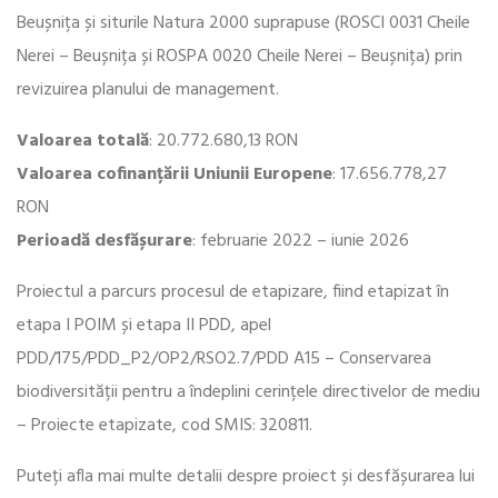
Beușnița și siturile Natura 2000 suprapuse (ROSCI 0031 Cheile
Nerei – Beușnița și ROSPA 0020 Cheile Nerei – Beușnița) prin
revizuirea planului de management.
Valoarea totală
: 20.772.680,13 RON
Valoarea cofinanțării Uniunii Europene
: 17.656.778,27
RON
Perioadă desfășurare
: februarie 2022 – iunie 2026
Proiectul a parcurs procesul de etapizare, fiind etapizat în
etapa I POIM și etapa II PDD, apel
PDD/175/PDD_P2/OP2/RSO2.7/PDD A15 – Conservarea
biodiversității pentru a îndeplini cerințele directivelor de mediu
– Proiecte etapizate, cod SMIS: 320811.
Puteți afla mai multe detalii despre proiect și desfășurarea lui